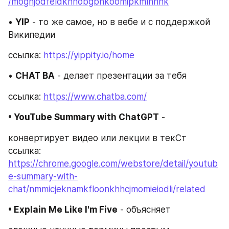
/mognjodfeldknhobgbnkoomipkmlnnhk
• 
YIP
 - то же самое, но в вебе и с поддержкой 
Википедии
ссылка: 
https://yippity.io/home
• 
CHAT BA
 - делает презентации за тебя
ссылка: 
https://www.chatba.com/
• YouTube Summary with ChatGPT
 -
конвертирует видео или лекции в текСт
ссылка: 
https://chrome.google.com/webstore/detail/youtub
e-summary-with-
chat/nmmicjeknamkfloonkhhcjmomieiodli/related
• Explain Me Like I'm Five
 - объясняет